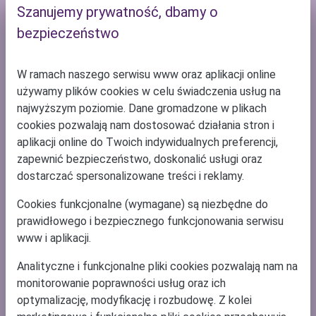
Dlaczego fillup
Szanujemy prywatność, dbamy o
bezpieczeństwo
Cennik
W ramach naszego serwisu www oraz aplikacji online
Pomoc
używamy plików cookies w celu świadczenia usług na
najwyższym poziomie. Dane gromadzone w plikach
Mapa serwisu
cookies pozwalają nam dostosować działania stron i
aplikacji online do Twoich indywidualnych preferencji,
zapewnić bezpieczeństwo, doskonalić usługi oraz
dostarczać spersonalizowane treści i reklamy.
Ponad 7 000 druków, formularzy, umów i wzorów pism
znajdziesz na
e-druki.pl
,
Cookies funkcjonalne (wymagane) są niezbędne do
zobacz także
e-deklaracje
,
e-faktury KSeF
oraz
program do
prawidłowego i bezpiecznego funkcjonowania serwisu
faktur
online.
www i aplikacji.
Szukasz najlepszego sposobu na
PIT 2027
- sprawdź i rozlicz
Analityczne i funkcjonalne pliki cookies pozwalają nam na
Twój e PIT
. Wyślij
PIT online
z
Programu e-pity 2027
za rok
monitorowanie poprawności usług oraz ich
2026.
optymalizację, modyfikację i rozbudowę. Z kolei