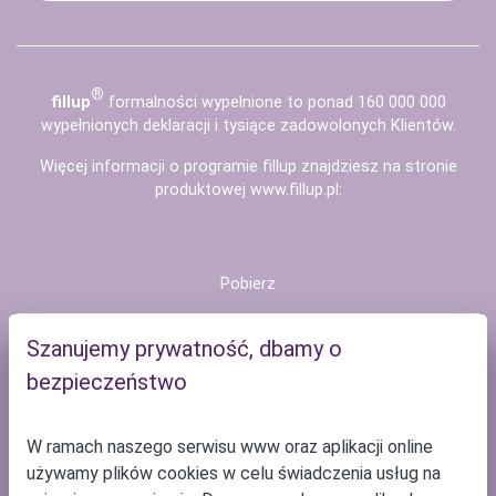
®
fill
up
formalności wypełnione to ponad 160 000 000
wypełnionych deklaracji i tysiące zadowolonych Klientów.
Więcej informacji o programie fillup znajdziesz na stronie
produktowej
www.fillup.pl
:
Pobierz
Dlaczego fillup
Szanujemy prywatność, dbamy o
bezpieczeństwo
Cennik
W ramach naszego serwisu www oraz aplikacji online
Pomoc
używamy plików cookies w celu świadczenia usług na