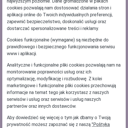
najwyższym poziomie. Dane gromadzone w plikach
Mapa serwisu
cookies pozwalają nam dostosować działania stron i
aplikacji online do Twoich indywidualnych preferencji,
zapewnić bezpieczeństwo, doskonalić usługi oraz
dostarczać spersonalizowane treści i reklamy.
Ponad 7 000 druków, formularzy, umów i wzorów pism
znajdziesz na
e-druki.pl
,
Cookies funkcjonalne (wymagane) są niezbędne do
zobacz także
e-deklaracje
,
e-faktury KSeF
oraz
program do
prawidłowego i bezpiecznego funkcjonowania serwisu
faktur
online.
www i aplikacji.
Szukasz najlepszego sposobu na
PIT 2027
- sprawdź i rozlicz
Analityczne i funkcjonalne pliki cookies pozwalają nam na
Twój e PIT
. Wyślij
PIT online
z
Programu e-pity 2027
za rok
monitorowanie poprawności usług oraz ich
2026.
optymalizację, modyfikację i rozbudowę. Z kolei
marketingowe i funkcjonalne pliki cookies przechowują
informacje na temat tego jak korzystasz z naszych
Sprawdzone przez BUI Stowarzyszenia Księgowych w Polsce
serwisów i usług oraz serwisów i usług naszych
partnerów oraz innych dostawców.
Wszelkie prawa zastrzeżone. Copyright 2012-2026
e-file sp. z
o.o.
Aby dowiedzieć się więcej o tym jak dbamy o Twoją
Serwis ma charakter informacyjny.
prywatność możesz zapoznać się z naszą
"Polityką
Warunki korzystania z serwisu zawarte są w
Regulaminie
i